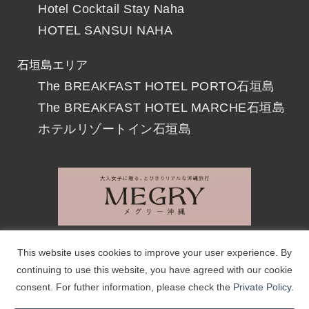
Hotel Cocktail Stay Naha
HOTEL SANSUI NAHA
石垣島エリア
The BREAKFAST HOTEL PORTO石垣島
The BREAKFAST HOTEL MARCHE石垣島
ホテルリゾートイン石垣島
会社案内
リクルート
撮影・取材について
This website uses cookies to improve your user experience. By
continuing to use this website, you have agreed with our cookie
お問い合わせ
個人情報保護方針
サイトマップ
consent. For futher information, please check the
Private Policy
.
© 2017-2023 Resorts Ryukyu Co.