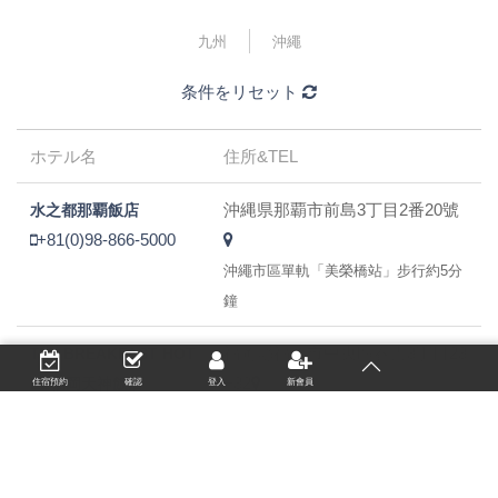
九州
沖繩
条件をリセット
ホテル名
住所&TEL
沖縄県那覇市前島3丁目2番20號
水之都那覇飯店
+81(0)98-866-5000
沖繩市區單軌「美榮橋站」步行約5分
鐘
福岡縣福岡市中央區春吉3丁目23
The BREAKFAST HOT
−32
EL福岡天神飯店
住宿預約
確認
登入
新會員
+81(0)92-737-4123
福岡市營地下鐵空港線「天神站」自
中央驗票口出發，天神地下街往天神
南站方向前進，步行約15分鐘