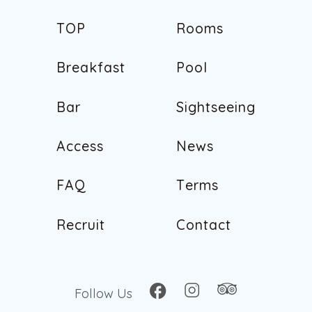
T
O
P
R
o
o
m
s
T
O
P
R
o
o
m
s
B
r
e
a
k
f
a
s
t
P
o
o
l
B
r
e
a
k
f
a
s
t
P
o
o
l
B
a
r
S
i
g
h
t
s
e
e
i
n
g
B
a
r
S
i
g
h
t
s
e
e
i
n
g
A
c
c
e
s
s
N
e
w
s
A
c
c
e
s
s
N
e
w
s
F
A
Q
T
e
r
m
s
F
A
Q
T
e
r
m
s
R
e
c
r
u
i
t
C
o
n
t
a
c
t
R
e
c
r
u
i
t
C
o
n
t
a
c
t
Follow Us