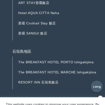
A
R
T
S
T
A
Y
那
覇
飯
店
A
R
T
S
T
A
Y
那
覇
飯
店
H
o
t
e
l
A
Q
U
A
C
I
T
T
A
N
a
h
a
H
o
t
e
l
A
Q
U
A
C
I
T
T
A
N
a
h
a
那
霸
C
o
c
k
t
a
i
l
S
t
a
y
飯
店
那
霸
C
o
c
k
t
a
i
l
S
t
a
y
飯
店
那
霸
S
A
N
S
U
I
飯
店
那
霸
S
A
N
S
U
I
飯
店
石垣島地區
T
h
e
B
R
E
A
K
F
A
S
T
H
O
T
E
L
P
O
R
T
O
I
s
h
i
g
a
k
i
j
i
m
a
T
h
e
B
R
E
A
K
F
A
S
T
H
O
T
E
L
P
O
R
T
O
I
s
h
i
g
a
k
i
j
i
m
a
T
h
e
B
R
E
A
K
F
A
S
T
H
O
T
E
L
M
A
R
C
H
E
I
s
h
i
g
a
k
i
j
i
m
a
T
h
e
B
R
E
A
K
F
A
S
T
H
O
T
E
L
M
A
R
C
H
E
I
s
h
i
g
a
k
i
j
i
m
a
R
E
S
O
R
T
I
N
N
石
垣
島
飯
店
Lang
R
E
S
O
R
T
I
N
N
石
垣
島
飯
店
©Resorts Ryukyu Co.
This website uses cookies to improve your user experience. By