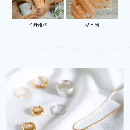
竹纤维杯
杉木扇