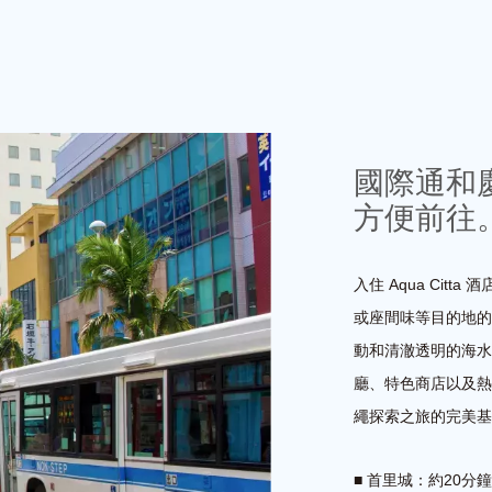
國際通和
方便前往
入住 Aqua Ci
或座間味等目的地的
動和清澈透明的海水
廳、特色商店以及熱帶
繩探索之旅的完美基
■ 首里城：約20