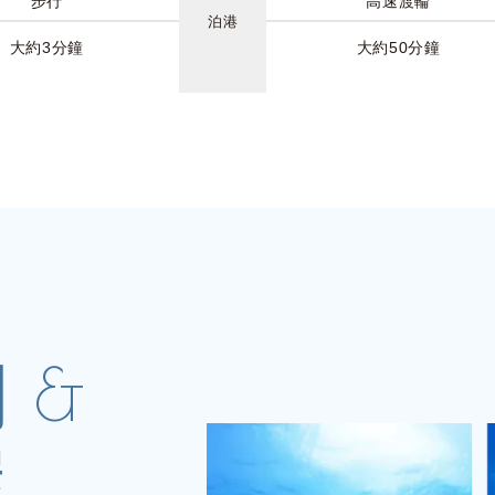
步行
高速渡輪
泊港
大約3分鐘
大約50分鐘
 &
屋