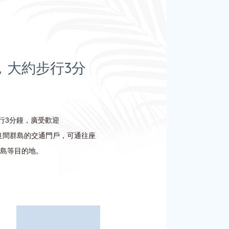
，大約步行3分
僅步行3分鐘，廣受歡迎
與慶良間群島的交通門戶，可通往座
島等目的地。