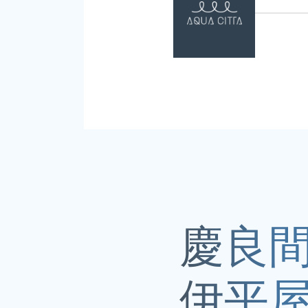
慶良間
伊平