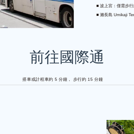
■ 波上宮：僅需步
■ 瀨長島 Umikaj
搭車或計程車約 5 分鐘，
步行約 15 分鐘