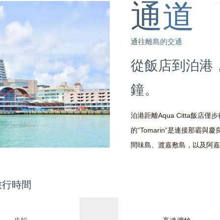
通往離島的交通
從飯店到泊港
鐘。
泊港距離Aqua Citta飯店
的“Tomarin”是連接那霸
間味島、渡嘉敷島，以及阿嘉
旅行時間