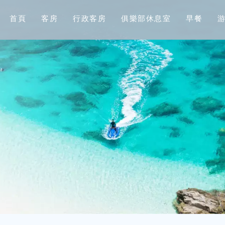
首
頁
客
房
行
政
客
房
俱
樂
部
休
息
室
早
餐
頁
首
客
房
行
政
客
房
俱
樂
部
休
息
室
早
餐