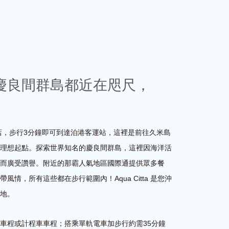
慶良間群島都近在咫尺，
。
tta 酒店，步行3分鐘即可到達泊港客運站，這裡是前往久米島
理想起點。探索世界知名的慶良間群島，這裡因海洋活
而廣受讚譽。附近的那霸人氣地區國際通提供眾多餐
風情，所有這些都在步行範圍內！Aqua Citta 是您沖
地。
分鐘車程或計程車車程；搭乘單軌電車加步行約需35分鐘