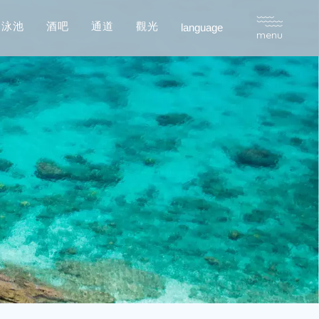
游
泳
池
酒
吧
通
道
觀
光
language
預
約
menu
游
泳
池
酒
吧
通
道
觀
光
預
約