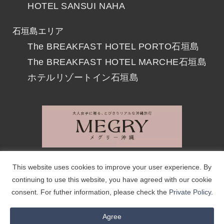
HOTEL SANSUI NAHA
石垣島エリア
The BREAKFAST HOTEL PORTO石垣島
The BREAKFAST HOTEL MARCHE石垣島
ホテルリゾートイン石垣島
会社案内
リクルート
撮影・取材について
This website uses cookies to improve your user experience. By
continuing to use this website, you have agreed with our cookie
お問い合わせ
個人情報保護方針
サイトマップ
consent. For futher information, please check the
Private Policy
.
© 2017-2023 Resorts Ryukyu Co.
Agree