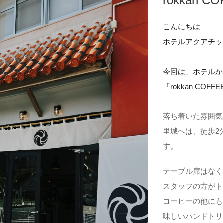
rokkan C
こんにちは
ホテルアクアチッ
今回は、ホテルか
「rokkan CO
落ち着いた雰囲気
里城へは、徒歩2
す。
テーブル席はなく
スタッフの方がト
コーヒーの他にも
味しいハンドトリ