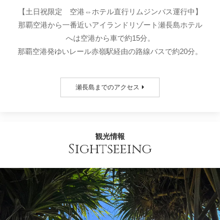
【土日祝限定 空港⇔ホテル直行リムジンバス運行中】
那覇空港から一番近いアイランドリゾート瀬長島ホテル
へは空港から車で約15分。
那覇空港発ゆいレール赤嶺駅経由の路線バスで約20分。
瀬長島までのアクセス
観光情報
Sightseeing