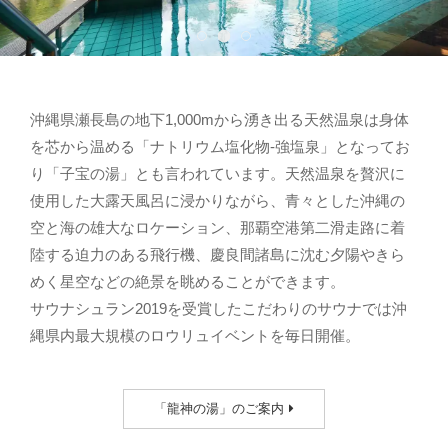
沖縄県瀬長島の地下1,000mから湧き出る天然温泉は身体
を芯から温める「ナトリウム塩化物-強塩泉」となってお
り「子宝の湯」とも言われています。天然温泉を贅沢に
使用した大露天風呂に浸かりながら、青々とした沖縄の
空と海の雄大なロケーション、那覇空港第二滑走路に着
陸する迫力のある飛行機、慶良間諸島に沈む夕陽やきら
めく星空などの絶景を眺めることができます。
サウナシュラン2019を受賞したこだわりのサウナでは沖
縄県内最大規模のロウリュイベントを毎日開催。
「龍神の湯」のご案内