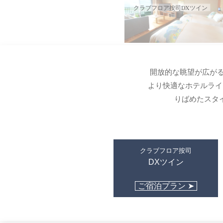
クラブフロア按司DXツイン
開放的な眺望が広が
より快適なホテルライ
りばめたスタ
クラブフロア按司
DXツイン
ご宿泊プラン ➤