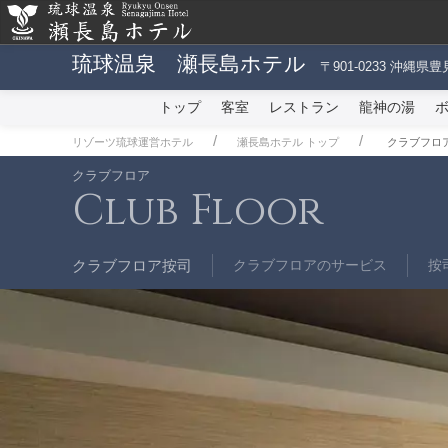
琉球温泉 瀬長島ホテル
〒901-0233 沖縄県
トップ
客室
レストラン
龍神の湯
リゾーツ琉球運営ホテル
瀬長島ホテル トップ
クラブフロ
クラブフロア
Club Floor
クラブフロア按司
クラブフロアのサービス
按