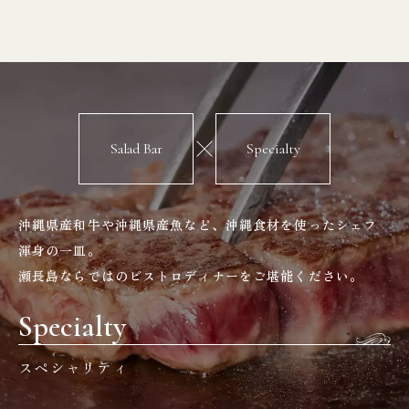
Salad Bar
Specialty
沖縄県産和牛や沖縄県産魚など、沖縄食材を使ったシェフ
渾身の一皿。
瀬長島ならではのビストロディナーをご堪能ください。
Specialty
スペシャリティ