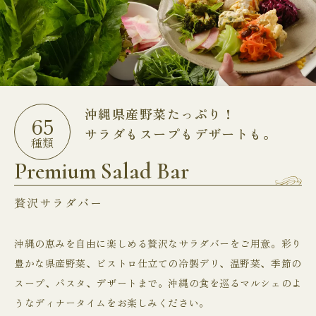
沖縄県産野菜たっぷり！
65
サラダもスープもデザートも。
種類
Premium Salad Bar
贅沢サラダバー
沖縄の恵みを自由に楽しめる贅沢なサラダバーをご用意。彩り
豊かな県産野菜、ビストロ仕立ての冷製デリ、温野菜、季節の
スープ、パスタ、デザートまで。沖縄の食を巡るマルシェのよ
うなディナータイムをお楽しみください。