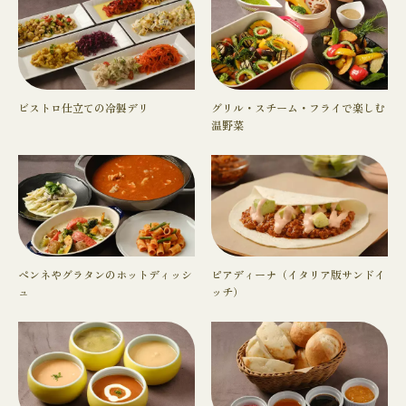
ビストロ仕立ての冷製デリ
グリル・スチーム・フライで楽しむ
温野菜
ペンネやグラタンのホットディッシ
ピアディーナ（イタリア版サンドイ
ュ
ッチ）