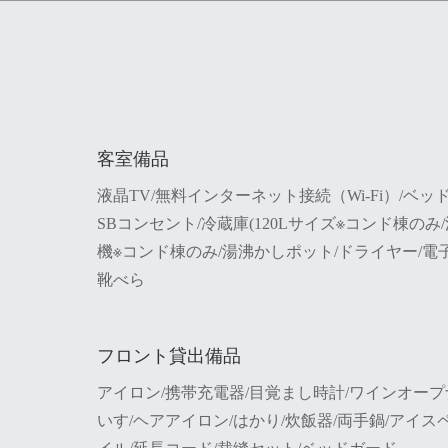
客室備品
液晶TV/無料インターネット接続（Wi-Fi）/ベ
SBコンセント/冷蔵庫(120Lサイズ※コンド棟のみ
機※コンド棟のみ/湯沸かしポット/ドライヤー/電
靴べら
フロント貸出備品
アイロン/携帯充電器/目覚まし時計/ワインオープナ
いす/ヘアアイロン/はかり/炊飯器/両手鍋/アイス