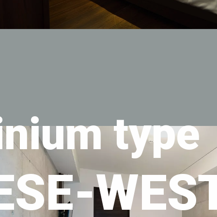
nium type
ESE-WES