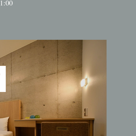
:00
M