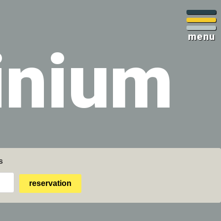
menu
inium
s
reservation