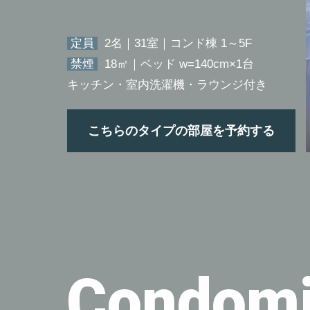
定員
2名｜31室｜コンド棟 1～5F
禁煙
18㎡｜ベッド w=140cm×1台
キッチン・室内洗濯機・ラウンジ付き
こちらのタイプの部屋を予約する
Condomi