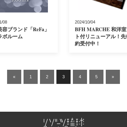
1/08
2024/10/04
美容ブランド「ReFa」
BFH MARCHE 和洋
ラボルーム
ト付リニューアル！先
約受付中！
«
1
2
3
4
5
»