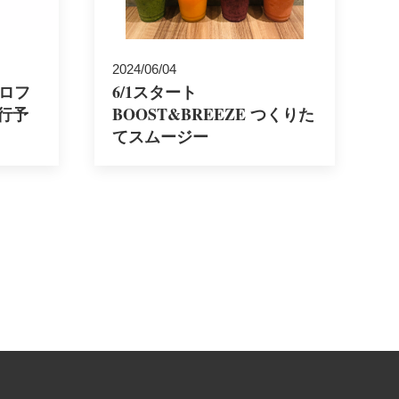
2024/06/04
室ロフ
6/1スタート
行予
BOOST&BREEZE つくりた
てスムージー