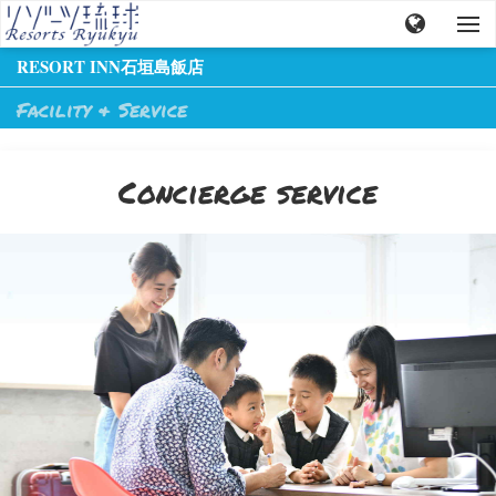
RESORT INN石垣島飯店
Facility & Service
Concierge service