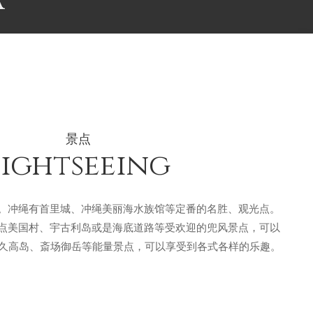
a
景点
Sightseeing
。冲绳有首里城、冲绳美丽海水族馆等定番的名胜、观光点。
点美国村、宇古利岛或是海底道路等受欢迎的兜风景点，可以
e、久高岛、斎场御岳等能量景点，可以享受到各式各样的乐趣。