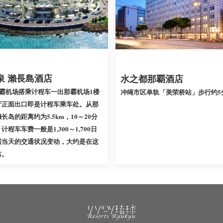
泉 瀨長島酒店
水之都那覇酒店
那霸机场搭乘计程车一出那霸机场1楼
冲绳市区单轨「美荣桥站」步行约5
厅正面出口即是计程车乘车处。从那
长岛的距离约为5.5km，10～20分
程车车费一般是1,300～1,700日
据当天的交通状况变动，大约是在这
右。