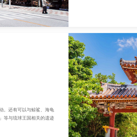
动。还有可以与鲸鲨、海龟
」等与琉球王国相关的遗迹