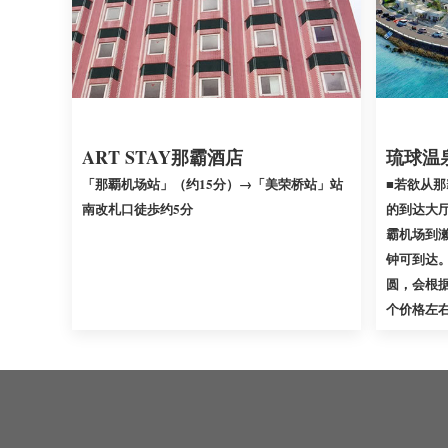
琉球温
ART STAY那霸酒店
■若欲从
「那覇机场站」（约15分）→「美荣桥站」站
的到达大
南改札口徒歩约5分
霸机场到濑
钟可到达。计
圆，会根
个价格左