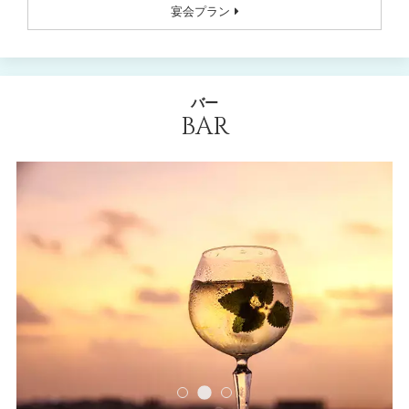
宴会プラン
バー
BAR