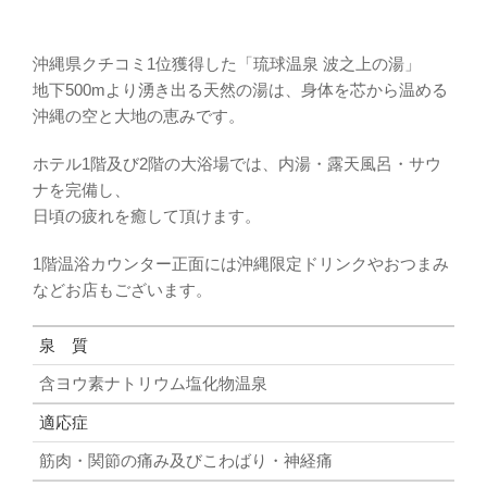
沖縄県クチコミ1位獲得した「琉球温泉 波之上の湯」
地下500mより湧き出る天然の湯は、身体を芯から温める
沖縄の空と大地の恵みです。
ホテル1階及び2階の大浴場では、内湯・露天風呂・サウ
ナを完備し、
日頃の疲れを癒して頂けます。
1階温浴カウンター正面には沖縄限定ドリンクやおつまみ
などお店もございます。
泉 質
含ヨウ素ナトリウム塩化物温泉
適応症
筋肉・関節の痛み及びこわばり・神経痛