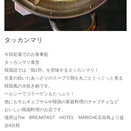
タッカンマリ
今回近場でのお食事処
タッカンマリ食堂
韓国語では「鶏1羽」を意味するタッカンマリ！
生姜の効いたあっさりのスープで鶏を丸ごとぐっぐっと煮る
韓国風の水炊き鍋です。
ヘルシーでコラーゲンもたっぷり！
他にもサムギョプサルや韓国の家庭料理のチャプチェなど
おいしい韓国料理のお店です。
場所はThe BREAKFAST HOTEL MARCHE石垣島より徒
歩4分程