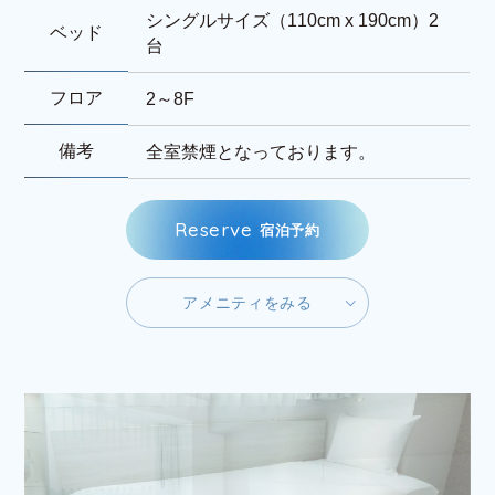
シングルサイズ（110cm x 190cm）2
ベッド
台
フロア
2～8F
備考
全室禁煙となっております。
R
e
s
e
r
v
e
宿
泊
予
約
ア
メ
ニ
テ
ィ
を
み
る
ア
メ
ニ
テ
ィ
を
み
る
R
e
s
e
r
v
e
宿
泊
予
約