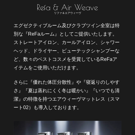
R
e
s
e
r
v
e
宿
泊
予
約
リファ＆エアウィーヴ
エグゼクティブルーム及びクラブツイン全室は特
別な『ReFaルーム』としてご提供いたします。
ストレートアイロン、カールアイロン、シャワー
ヘッド、ドライヤー、ビューテックシャンプーな
ど、数々のベストコスメを受賞しているReFaア
イテムをご使用いただけます。
さらに『優れた体圧分散性』や『寝返りのしやす
さ』『夏は蒸れにくく冬は暖かい』『いつでも清
潔』の特徴を持つエアウィーヴマットレス（スマ
ート02）も導入しております。