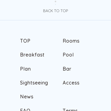
BACK TO TOP
T
O
P
R
o
o
m
s
T
O
P
R
o
o
m
s
B
r
e
a
k
f
a
s
t
P
o
o
l
B
r
e
a
k
f
a
s
t
P
o
o
l
P
l
a
n
B
a
r
P
l
a
n
B
a
r
S
i
g
h
t
s
e
e
i
n
g
A
c
c
e
s
s
S
i
g
h
t
s
e
e
i
n
g
A
c
c
e
s
s
N
e
w
s
N
e
w
s
F
A
Q
T
e
r
m
s