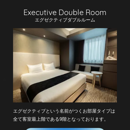
v
i
e
w
m
o
r
e
エグゼクティブダブルルーム
エグゼクティブという名前がつくお部屋タイプは
全て客室最上階である9階となっております。