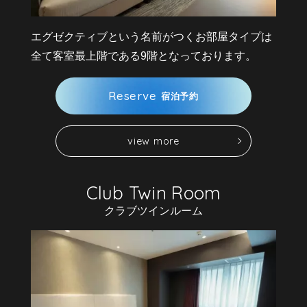
エグゼクティブという名前がつくお部屋タイプは
全て客室最上階である9階となっております。
R
e
s
e
r
v
e
宿
泊
予
約
v
i
e
w
m
o
r
e
v
i
e
w
m
o
r
e
R
e
s
e
r
v
e
宿
泊
予
約
クラブツインルーム