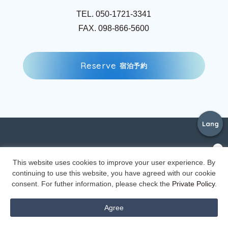
TEL. 050-1721-3341
FAX. 098-866-5600
R
e
s
e
r
v
e
宿
泊
予
約
Lang
Lang
R
e
s
e
r
v
e
宿
泊
予
約
This website uses cookies to improve your user experience. By
continuing to use this website, you have agreed with our cookie
consent. For futher information, please check the
Private Policy
.
Agree
Reserve
Reserve
Tel
Tel
Access
Access
menu
menu
宿泊予約
宿泊予約
九州エリア