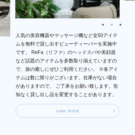
人気の美容機器やマッサージ機など全50アイテ
ムを無料で貸し出すビューティーバーを実施中
です。
ReFa（リファ）のヘッドスパや美顔器
など話題のアイテムを多数取り揃えていますの
で、旅の癒しにぜひご利用ください。
※各アイ
テムは数に限りがございます。在庫がない場合
がありますので、 ご了承をお願い致します。告
知なく貸し出し品を変更することがあります。
v
i
e
w
m
o
r
e
v
i
e
w
m
o
r
e