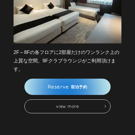
2F～8Fの各フロアに2部屋だけのワンランク上の
上質な空間。9Fクラブラウンジがご利用頂けま
す。
R
e
s
e
r
v
e
宿
泊
予
約
v
i
e
w
m
o
r
e
v
i
e
w
m
o
r
e