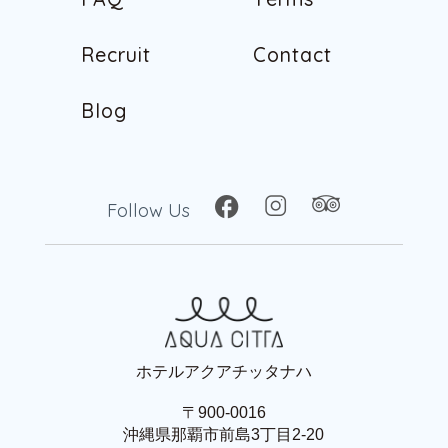
F
A
Q
T
e
r
m
s
R
e
c
r
u
i
t
C
o
n
t
a
c
t
R
e
c
r
u
i
t
C
o
n
t
a
c
t
B
l
o
g
B
l
o
g
Follow Us
ホテルアクアチッタナハ
〒900-0016
沖縄県那覇市前島3丁目2-20