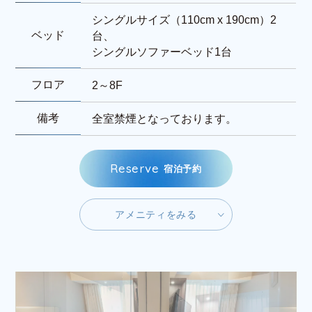
シングルサイズ（110cm x 190cm）2
ベッド
台、
シングルソファーベッド1台
フロア
2～8F
備考
全室禁煙となっております。
R
e
s
e
r
v
e
宿
泊
予
約
ア
メ
ニ
テ
ィ
を
み
る
ア
メ
ニ
テ
ィ
を
み
る
R
e
s
e
r
v
e
宿
泊
予
約