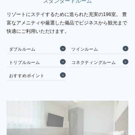
スタンダードルーム
リゾートにステイするために造られた充実の196室。
豊
富なアメニティや厳選した備品でビジネスから観光まで
快適にご利用いただけます。
ダ
ブ
ル
ル
ー
ム
ツ
イ
ン
ル
ー
ム
ダ
ブ
ル
ル
ー
ム
ツ
イ
ン
ル
ー
ム
ト
リ
プ
ル
ル
ー
ム
コ
ネ
ク
テ
ィ
ン
グ
ル
ー
ム
ト
リ
プ
ル
ル
ー
ム
コ
ネ
ク
テ
ィ
ン
グ
ル
ー
ム
お
す
す
め
ポ
イ
ン
ト
お
す
す
め
ポ
イ
ン
ト