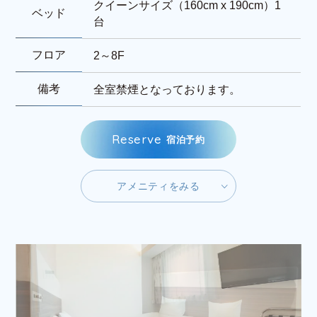
クイーンサイズ（160cm x 190cm）1
ベッド
台
フロア
2～8F
備考
全室禁煙となっております。
R
e
s
e
r
v
e
宿
泊
予
約
ア
メ
ニ
テ
ィ
を
み
る
ア
メ
ニ
テ
ィ
を
み
る
R
e
s
e
r
v
e
宿
泊
予
約