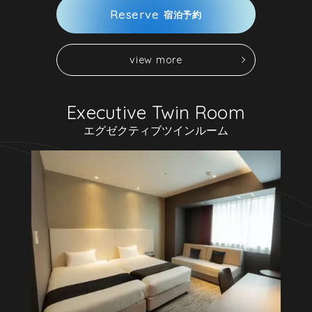
R
e
s
e
r
v
e
宿
泊
予
約
v
i
e
w
m
o
r
e
v
i
e
w
m
o
r
e
R
e
s
e
r
v
e
宿
泊
予
約
エグゼクティブツインルーム