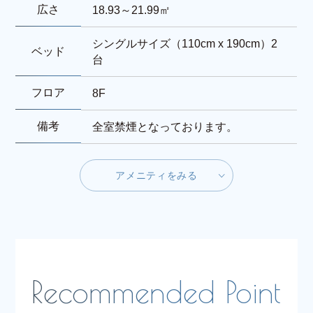
広さ
18.93～21.99㎡
シングルサイズ（110cm x 190cm）2
ベッド
台
フロア
8F
備考
全室禁煙となっております。
ア
メ
ニ
テ
ィ
を
み
る
ア
メ
ニ
テ
ィ
を
み
る