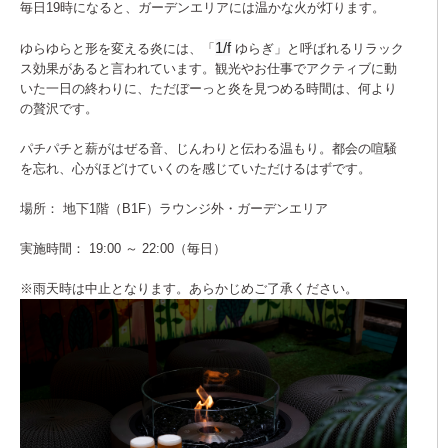
毎日19時になると、ガーデンエリアには温かな火が灯ります。
1/f
ゆらゆらと形を変える炎には、「
ゆらぎ」と呼ばれるリラック
ス効果があると言われています。観光やお仕事でアクティブに動
いた一日の終わりに、ただぼーっと炎を見つめる時間は、何より
の贅沢です。
パチパチと薪がはぜる音、じんわりと伝わる温もり。都会の喧騒
を忘れ、心がほどけていくのを感じていただけるはずです。
場所： 地下1階（B1F）ラウンジ外・ガーデンエリア
実施時間： 19:00 ～ 22:00（毎日）
※雨天時は中止となります。あらかじめご了承ください。