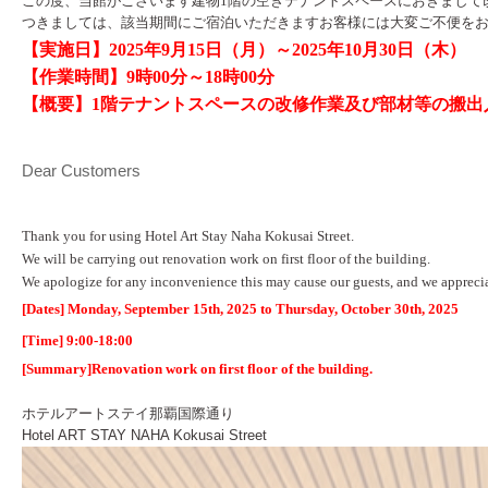
この度、当館がございます建物1階の空きテナントスペースにおきまして
つきましては、該当期間にご宿泊いただきますお客様には大変ご不便を
【実施日】2025年9月15日（月）～2025年10月30日（木）
【作業時間】9時00分～18時00分
【概要】1階
テナントスペースの改修作業及び部材等の搬出
Dear Customers
Thank you for using Hotel Art Stay Naha Kokusai Street.
We will be carrying out renovation
work
on first floor of the building
.
We apologize for any inconvenience this may cause our guests, and we appreci
[Dates] Monday, September 15th, 2025 to Thursday, October 30th, 2025
[Time] 9:00-18:00
[Summary]R
enovation work on first floor of the building.
ホテルアートステイ那覇国際通り
Hotel ART STAY NAHA Kokusai Street