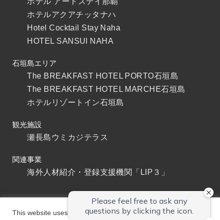
ホテル アートステイ那覇
ホテルアクアチッタナハ
Hotel Cocktail Stay Naha
HOTEL SANSUI NAHA
石垣島エリア
The BREAKFAST HOTEL PORTO石垣島
The BREAKFAST HOTEL MARCHE石垣島
ホテルリゾートイン石垣島
観光施設
瀬長島ウミカジテラス
関連事業
海外人材紹介・登録支援機関「LIP３」
This website uses cookies to improve your user experience. By
会社案内
採用情報
撮影・取材について
お問い合わせ