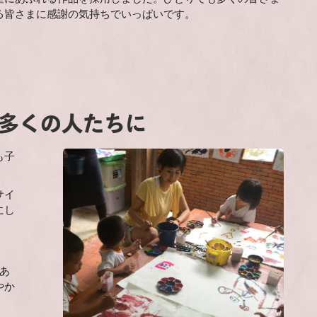
る皆さまに感謝の気持ちでいっぱいです。
 多くの人たちに
も子
サイ
にし
あ
やか