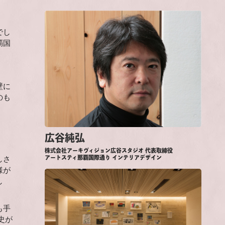
でし
覇国
壁に
のも
広谷純弘
株式会社アーキヴィジョン広谷スタジオ 代表取締役
アートスティ那覇国際通り インテリアデザイン
しさ
様が
し
も手
史が