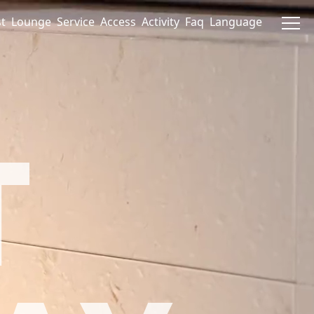
t
Lounge
Service
Access
Activity
Faq
Language
T