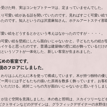
を受けた時、実はコンセプトテーマは、定まっていませんでした。
より可愛い絵がある話を聞いていたのです。見ればすごく可愛い絵
ったのです。知人というのは沢渡麻知さん。ホテルアートステイ那
可愛い絵をどうするとかという考えはなかったのですが・・・・。
の可愛い絵を壁紙にしたら面白いじゃないかと。子どもたちの絵が
らイケると思ったのです。普通は建築物の壁に絵が飾っているだけ
絵というソフトが一体化した、新しい客室が生まれました。
広めの客室です。
現のフロアにしました。
まわりはふんだんに木を使って構成しています。木が持つ独特の優
ビー周りには子どもたちの描いた原画を数多く飾っています。お客
ていただける。絶対こっちの方が面白いじゃないかと思いそうしま
りが注ぐ空間を意識しました。木の色と照明は、スカイツリーなど
ピクトサインなどのデザインは、グラフィックデザイナーの水野佳