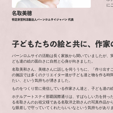
に
名取美穂
特定非営利活動法人バーンロムサイジャパン 代表
子どもたちの絵と共に、作家
バーンロムサイの活動は長く家族から聞いていましたが、
ども達の絵の面白さに自然と心身が向きました。
名取美和さん、美穂さんに話しを伺ううちに、「作り出す
の施設では多くのクリエイター達が子ども達と物を作る時
たい、という気持ちが湧きました。
ものをつくり世に発信している作家さん達と、子ども達の
ホテルアートステイ那覇国際通りは、すばらしい力を持っ
る名取さんのお祖父様である名取洋之助さんの写真作品か
な眼差しで守っていてくれたらいいなという気持ちがあり