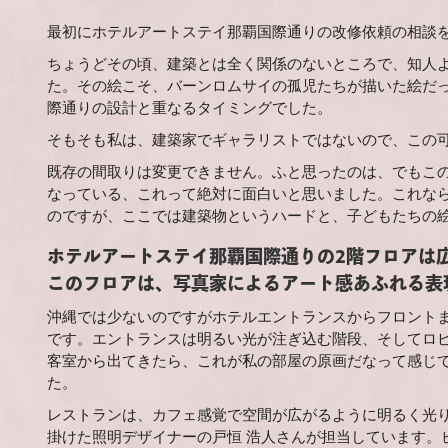
最初にホテルアートステイ那覇国際通りの改修依頼の相談
ちょうどその頃、建築とは全く関係のないところで、知人
た。その絵こそ、バーンロムサイの孤児たちが描いた絵だ
際通りの設計と重なるタイミングでした。
そもそも私は、建築家でギャラリストではないので、この
既存の間取りは変更できません。ふと思ったのは、でもこ
なっている、これって絶対に面白いと思いました。これな
のですが、ここでは建築物というハードと、子どもたちの
ホテルアートステイ那覇国際通りの2階フロアは
このフロアは、写真家によるアート感あふれる表
沖縄では少ないのですがホテルエントランスからフロント
です。エントランスは明るい光が注ぎ込む階段、そしてロ
客室から出てきたら、これが私の部屋の原画だなって感じ
た。
レストランは、カフェ感覚で空間が広がるように明るく光
掛けた照明デザイナーの戸恒 浩人さんが担当しています。