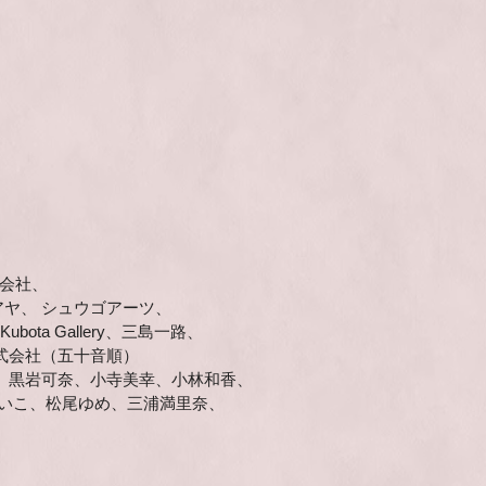
式会社、
ヤ、 シュウゴアーツ、
ta Gallery、三島一路、
式会社（五十音順）
 黒岩可奈、小寺美幸、小林和香、
まいこ、松尾ゆめ、三浦満里奈、