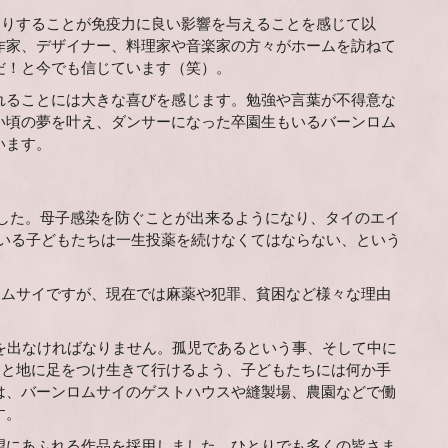
たりすることが免疫力に良い影響を与えることを感じて以
作家、デザイナー、料理家や音楽家の方々がホームを訪ねて
だ！と今でも信じています（笑）。
れることには大きな喜びを感じます。勉強や言葉が不得意な
い頃の夢を叶え、ダンサーになった卒園生もいるバーンロム
います。
しました。母子感染を防ぐことが出来るようになり、タイのエイ
ている子どもたちは一生投薬を続けなくてはならない、という
ロムサイですが、現在では麻薬や犯罪、貧困など様々な理由
を出なければなりません。孤児であるという事、そして中に
りと地に足をつけ生きて行けるよう、子どもたちには何か手
は、バーンロムサイのゲストハウスや縫製場、農園などで働
す。
望にあふれる作品を採用しました。ひとりでも多くの皆さま