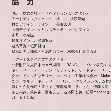
協 力
設計：株式会社アーキヴィジョン広谷スタジオ
アートディレクション：artdish g 沢渡麻知
ロゴデザイン：ケイツー 長友啓典
照明デザイン：シリウスライティングオフィス
家具：小泉誠
建築サイン：水野図案室
建築写真：堀田賢治
壁紙出力：株式会社堀内カラー、株式会社ミズカミ
＜アートステイご協力の皆さま＞
一般財団法人日本カメラ財団、URANO、エプソン販売株
ギャラリー・アートアンドリミテッド、サードギャラリーア
タカ・イシイギャラリー、ホルベイン工業株式会社、Maho Kubo
ユカ・ツルノ・ギャラリー、 リンテックサインシステム株
淺井裕介制作時の皆さま（安部智美、糸井さん、伊藤大徳、
谷このみ、茶床豪、西谷充史、波多野宏美、松尾mariane
以上五十音順）