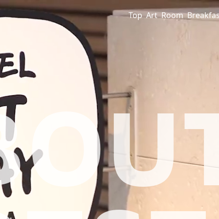
Top
Art
Room
Breakfas
BOU