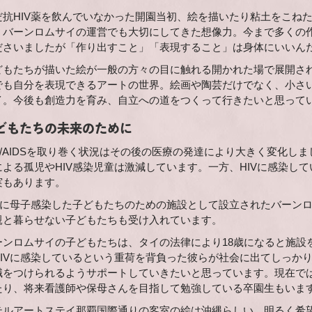
だ抗HIV薬を飲んでいなかった開園当初、絵を描いたり粘土をこね
、バーンロムサイの運営でも大切にしてきた想像力。今まで多くの
ださいましたが「作り出すこと」「表現すること」は身体にいいん
どもたちが描いた絵が一般の方々の目に触れる開かれた場で展開さ
でも自分を表現できるアートの世界。絵画や陶芸だけでなく、小さ
イ。今後も創造力を育み、自立への道をつくって行きたいと思って
どもたちの未来のために
IV/AIDSを取り巻く状況はその後の医療の発達により大きく変化
による孤児やHIV感染児童は激減しています。一方、HIVに感染し
実もあります。
IVに母子感染した子どもたちのための施設として設立されたバーン
親と暮らせない子どもたちも受け入れています。
ーンロムサイの子どもたちは、タイの法律により18歳になると施設
HIVに感染しているという重荷を背負った彼らが社会に出てしっか
職をつけられるようサポートしていきたいと思っています。現在で
たり、将来看護師や保母さんを目指して勉強している卒園生もいま
テルアートステイ那覇国際通りの客室の絵は沖縄らしい、明るく希