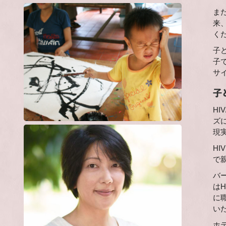
ま
来
く
子
子
サ
子
H
ズ
現
H
で
バ
は
に
い
ホ