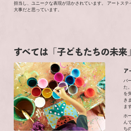
担当し、ユニークな表現が活かされています。 アートステ
大事だと思っています。
すべては「子どもたちの未来
ア
バ
た
を
き
ま
ホ
ん
ち