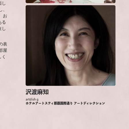
面し
し、
 お
ある
在し
の表
部屋
しく
沢渡麻知
artdish g
ホテルアートスティ那覇国際通り アートディレクション