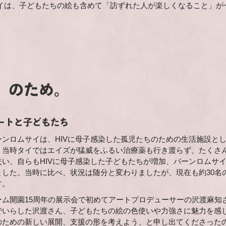
イは、子どもたちの絵も含めて「訪ずれた人が楽しくなること」が
」のため。
ートと子どもたち
ーンロムサイは、HIVに母子感染した孤児たちのための生活施設とし
。当時タイではエイズが猛威をふるい治療薬も行き渡らず、たくさ
失い、自らもHIVに母子感染した子どもたちが増加、バーンロムサ
ました。当時に比べ、状況は随分と変わりましたが、現在も約30名
す。
ーム開園15周年の展示会で初めてアートプロデューサーの沢渡麻知
でいらした沢渡さん、子どもたちの絵の色使いや力強さに魅力を感じてくださ
のための新しい展開、支援の形を考えよう、と申し出てくださった