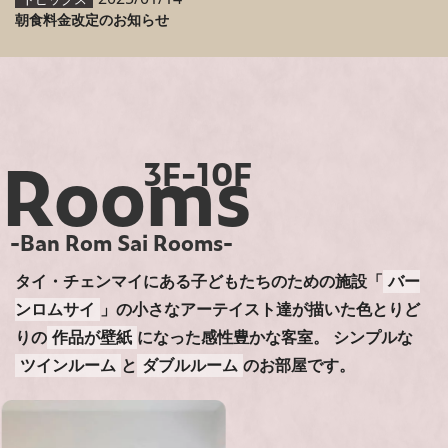
朝食料金改定のお知らせ
Rooms
3F-10F
-Ban Rom Sai Rooms-
タイ・チェンマイにある子どもたちのための施設「
バー
ンロムサイ
」の小さなアーテイスト達が描いた色とりど
りの
作品が壁紙
になった感性豊かな客室。
シンプルな
ツインルーム
と
ダブルルーム
のお部屋です。