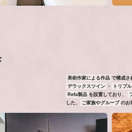
s
F
美術作家による作品
で構成さ
デラックスツイン
・
トリプル
Refa製品
を設置しており、
した、
ご家族やグループ
のお