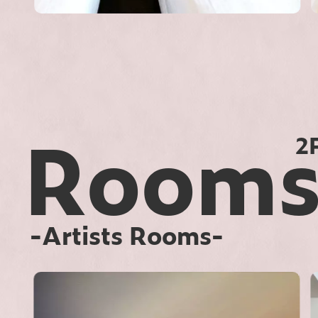
Room
2
-Artists Rooms-