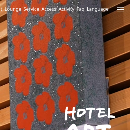
t
Lounge
Service
Access
Activity
Faq
Language