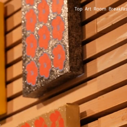
Top
Art
Room
Breakfas
理