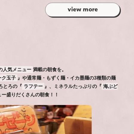
view more
の人気メニュー
満載の朝食を。
ーク玉子
』や通常麺・もずく麺・イカ墨麺の3種類の麺
ろとろの『
ラフテー
』、ミネラルたっぷりの『
海ぶど
ュー盛りだくさんの朝食！！