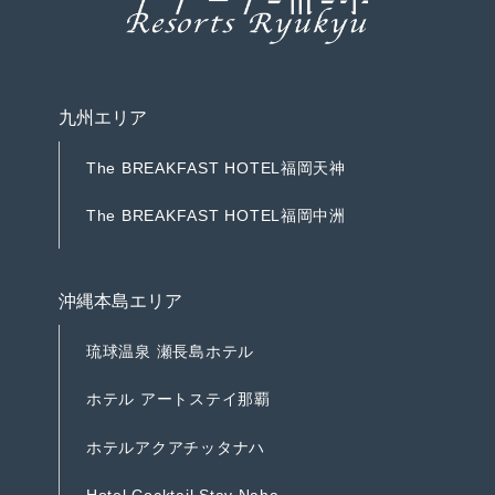
九州エリア
T
h
e
B
R
E
A
K
F
A
S
T
H
O
T
E
L
福
岡
天
神
T
h
e
B
R
E
A
K
F
A
S
T
H
O
T
E
L
福
岡
天
神
T
h
e
B
R
E
A
K
F
A
S
T
H
O
T
E
L
福
岡
中
洲
T
h
e
B
R
E
A
K
F
A
S
T
H
O
T
E
L
福
岡
中
洲
沖縄本島エリア
琉
球
温
泉
瀬
長
島
ホ
テ
ル
琉
球
温
泉
瀬
長
島
ホ
テ
ル
ホ
テ
ル
ア
ー
ト
ス
テ
イ
那
覇
ホ
テ
ル
ア
ー
ト
ス
テ
イ
那
覇
ホ
テ
ル
ア
ク
ア
チ
ッ
タ
ナ
ハ
ホ
テ
ル
ア
ク
ア
チ
ッ
タ
ナ
ハ
H
o
t
e
l
C
o
c
k
t
a
i
l
S
t
a
y
N
a
h
a