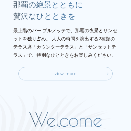
那覇の絶景とともに
贅沢なひとときを
最上階のバー ブルノッテで、那覇の夜景とサンセ
ットを独り占め。
大人の時間を演出する2種類の
テラス席「カウンターテラス」と「サンセットテ
ラス」で、特別なひとときをお楽しみください。
v
i
e
w
m
o
r
e
v
i
e
w
m
o
r
e