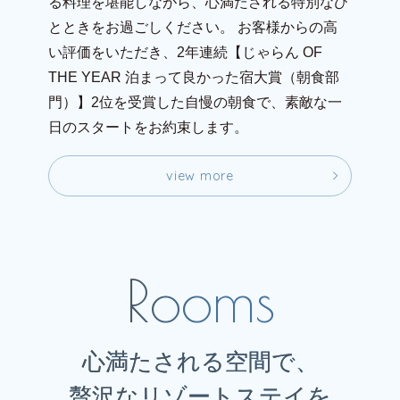
る料理を堪能しながら、心満たされる特別なひ
とときをお過ごしください。
お客様からの高
い評価をいただき、2年連続【じゃらん OF
THE YEAR 泊まって良かった宿大賞（朝食部
門）】2位を受賞した自慢の朝食で、素敵な一
日のスタートをお約束します。
v
i
e
w
m
o
r
e
v
i
e
w
m
o
r
e
心満たされる空間で、
贅沢なリゾートステイを