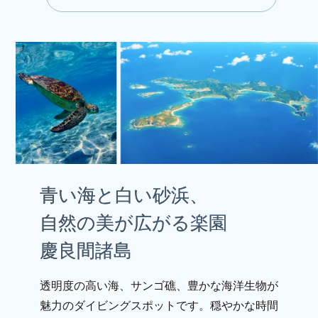
v
i
e
w
m
o
r
e
青い海と白い砂浜、
自然の美が広がる楽園
慶良間諸島
透明度の高い海、サンゴ礁、豊かな海洋生物が
魅力のダイビングスポットです。穏やかな時間