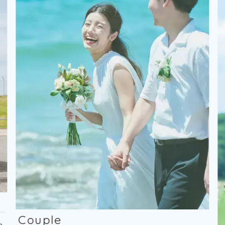
Couple
ム