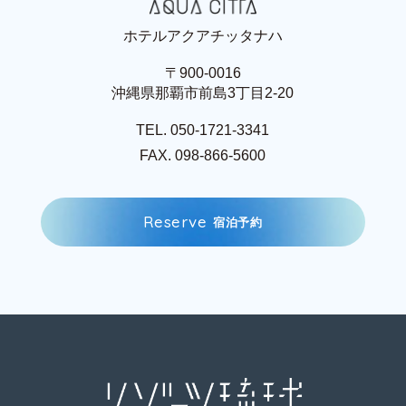
ホテルアクアチッタナハ
〒900-0016
沖縄県那覇市前島3丁目2-20
TEL. 050-1721-3341
FAX. 098-866-5600
R
e
s
e
r
v
e
宿
泊
予
約
R
e
s
e
r
v
e
宿
泊
予
約