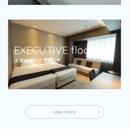
エグゼクティブフロア
v
i
e
w
m
o
r
e
v
i
e
w
m
o
r
e