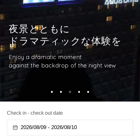
那覇の街を見下ろす
慶良間諸島への玄関口
心まで満たす、
シースループールで過ごす
泊ふ頭旅客ターミナル
日常を離れ、
夜景とともに
地中海の朝市を
贅沢な時間
徒歩2分
心ほぐれるひとときを
ドラマティックな体験を
テーマにした自慢の朝食
Enjoy a luxurious experience in the glass-
Only a 2-minute walk to Tomari Port
From city lights to starlit nights,
bottomed
Enjoy a dramatic moment
Our signature breakfast that warms the
Passenger Terminal
Naha’s most refreshing retreat awaits.
pool overlooking the city of Naha
against the backdrop of the night view
heart
the gateway to the Kerama Islands.
Check in - check out date