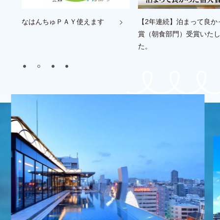
ン
なはんちゅＰＡＹ使えます
【2年連続】泊まって良か
賞（朝食部門）受賞いた
た。