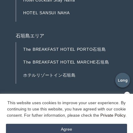
H
o
t
e
l
C
o
c
k
t
a
i
l
S
t
a
y
N
a
h
a
H
O
T
E
L
S
A
N
S
U
I
N
A
H
A
H
O
T
E
L
S
A
N
S
U
I
N
A
H
A
石垣島エリア
T
h
e
B
R
E
A
K
F
A
S
T
H
O
T
E
L
P
O
R
T
O
石
垣
島
T
h
e
B
R
E
A
K
F
A
S
T
H
O
T
E
L
P
O
R
T
O
石
垣
島
T
h
e
B
R
E
A
K
F
A
S
T
H
O
T
E
L
M
A
R
C
H
E
石
垣
島
T
h
e
B
R
E
A
K
F
A
S
T
H
O
T
E
L
M
A
R
C
H
E
石
垣
島
ホ
テ
ル
リ
ゾ
ー
ト
イ
ン
石
垣
島
Lang
Lang
ホ
テ
ル
リ
ゾ
ー
ト
イ
ン
石
垣
島
©Resorts Ryukyu Co.
This website uses cookies to improve your user experience. By
continuing to use this website, you have agreed with our cookie
consent. For futher information, please check the
Private Policy
.
Agree