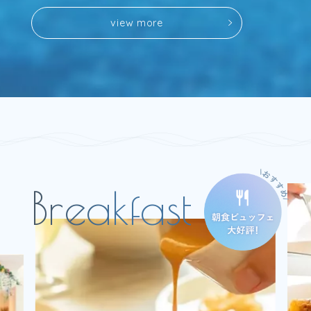
v
i
e
w
m
o
r
e
v
i
e
w
m
o
r
e