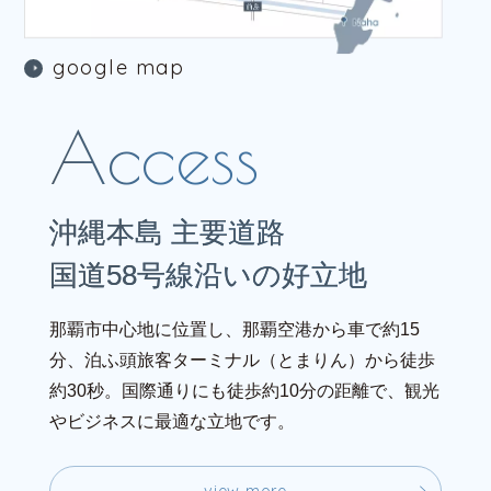
g
o
o
g
l
e
m
a
p
g
o
o
g
l
e
m
a
p
沖縄本島 主要道路
国道58号線沿いの好立地
那覇市中心地に位置し、那覇空港から車で約15
分、泊ふ頭旅客ターミナル（とまりん）から徒歩
約30秒。国際通りにも徒歩約10分の距離で、観光
やビジネスに最適な立地です。
v
i
e
w
m
o
r
e