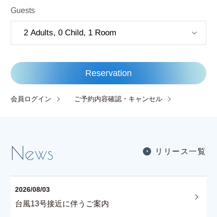
Guests
Reservation
会員ログイン
ご予約内容確認・キャンセル
リ
リ
ー
ス
一
覧
リ
リ
ー
ス
一
覧
2026/08/03
台風13号接近に伴うご案内