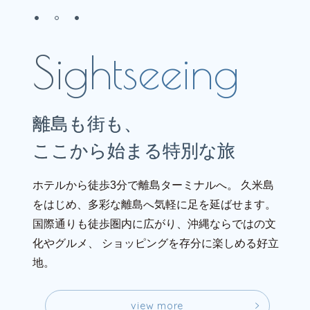
離島も街も、
ここから始まる特別な旅
ホテルから徒歩3分で離島ターミナルへ。
久米島
をはじめ、多彩な離島へ気軽に足を延ばせます。
国際通りも徒歩圏内に広がり、沖縄ならではの文
化やグルメ、
ショッピングを存分に楽しめる好立
地。
v
i
e
w
m
o
r
e