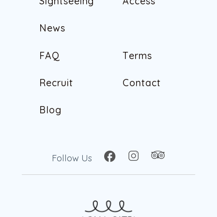
S
i
g
h
t
s
e
e
i
n
g
A
c
c
e
s
s
S
i
g
h
t
s
e
e
i
n
g
A
c
c
e
s
s
N
e
w
s
N
e
w
s
F
A
Q
T
e
r
m
s
F
A
Q
T
e
r
m
s
R
e
c
r
u
i
t
C
o
n
t
a
c
t
R
e
c
r
u
i
t
C
o
n
t
a
c
t
B
l
o
g
B
l
o
g
Follow Us