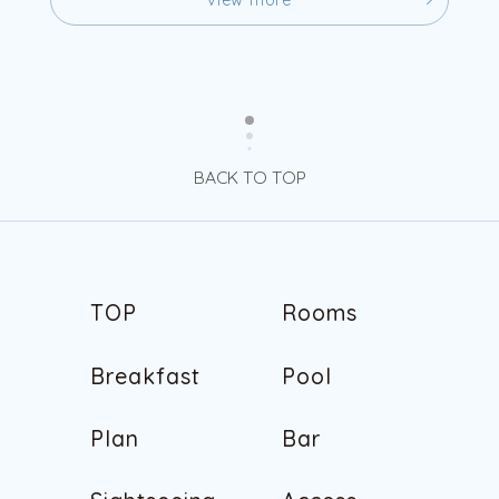
v
i
e
w
m
o
r
e
BACK TO TOP
T
O
P
R
o
o
m
s
T
O
P
R
o
o
m
s
B
r
e
a
k
f
a
s
t
P
o
o
l
B
r
e
a
k
f
a
s
t
P
o
o
l
P
l
a
n
B
a
r
P
l
a
n
B
a
r