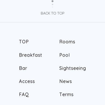
BACK TO TOP
T
O
P
R
o
o
m
s
T
O
P
R
o
o
m
s
B
r
e
a
k
f
a
s
t
P
o
o
l
B
r
e
a
k
f
a
s
t
P
o
o
l
B
a
r
S
i
g
h
t
s
e
e
i
n
g
B
a
r
S
i
g
h
t
s
e
e
i
n
g
A
c
c
e
s
s
N
e
w
s
A
c
c
e
s
s
N
e
w
s
F
A
Q
T
e
r
m
s
F
A
Q
T
e
r
m
s