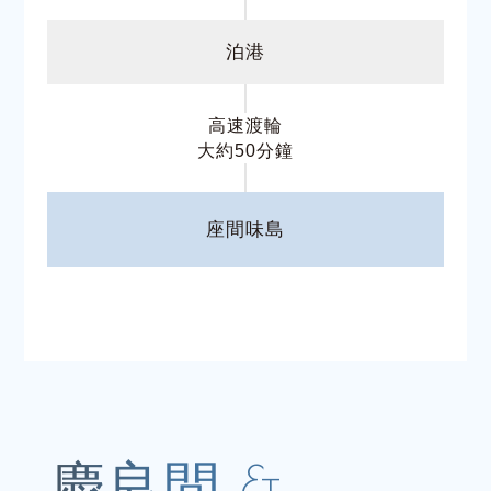
泊港
高速渡輪
大約50分鐘
座間味島
慶良間 &