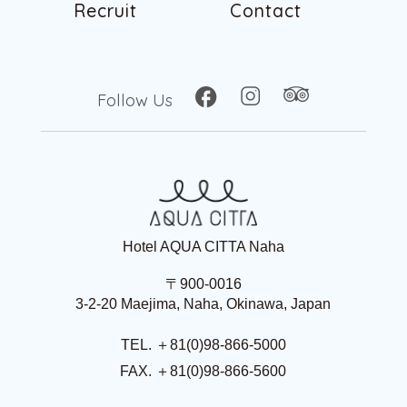
R
e
c
r
u
i
t
C
o
n
t
a
c
t
R
e
c
r
u
i
t
C
o
n
t
a
c
t
Follow Us
Hotel AQUA CITTA Naha
〒900-0016
3-2-20 Maejima, Naha, Okinawa, Japan
TEL. ＋81(0)98-866-5000
FAX. ＋81(0)98-866-5600