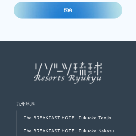
預
約
預
約
九州地區
T
h
e
B
R
E
A
K
F
A
S
T
H
O
T
E
L
F
u
k
u
o
k
a
T
e
n
j
i
n
T
h
e
B
R
E
A
K
F
A
S
T
H
O
T
E
L
F
u
k
u
o
k
a
T
e
n
j
i
n
T
h
e
B
R
E
A
K
F
A
S
T
H
O
T
E
L
F
u
k
u
o
k
a
N
a
k
a
s
u