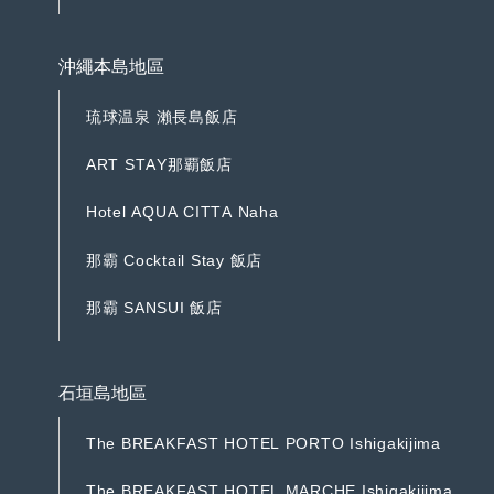
T
h
e
B
R
E
A
K
F
A
S
T
H
O
T
E
L
F
u
k
u
o
k
a
N
a
k
a
s
u
沖繩本島地區
琉
球
温
泉
瀨
長
島
飯
店
琉
球
温
泉
瀨
長
島
飯
店
那
覇
飯
店
A
R
T
S
T
A
Y
那
覇
飯
店
A
R
T
S
T
A
Y
H
o
t
e
l
A
Q
U
A
C
I
T
T
A
N
a
h
a
H
o
t
e
l
A
Q
U
A
C
I
T
T
A
N
a
h
a
那
霸
飯
店
C
o
c
k
t
a
i
l
S
t
a
y
那
霸
飯
店
C
o
c
k
t
a
i
l
S
t
a
y
那
霸
飯
店
S
A
N
S
U
I
那
霸
飯
店
S
A
N
S
U
I
石垣島地區
T
h
e
B
R
E
A
K
F
A
S
T
H
O
T
E
L
P
O
R
T
O
I
s
h
i
g
a
k
i
j
i
m
a
T
h
e
B
R
E
A
K
F
A
S
T
H
O
T
E
L
P
O
R
T
O
I
s
h
i
g
a
k
i
j
i
m
a
T
h
e
B
R
E
A
K
F
A
S
T
H
O
T
E
L
M
A
R
C
H
E
I
s
h
i
g
a
k
i
j
i
m
a