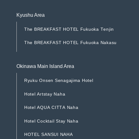
Kyushu Area
T
h
e
B
R
E
A
K
F
A
S
T
H
O
T
E
L
F
u
k
u
o
k
a
T
e
n
j
i
n
T
h
e
B
R
E
A
K
F
A
S
T
H
O
T
E
L
F
u
k
u
o
k
a
T
e
n
j
i
n
T
h
e
B
R
E
A
K
F
A
S
T
H
O
T
E
L
F
u
k
u
o
k
a
N
a
k
a
s
u
T
h
e
B
R
E
A
K
F
A
S
T
H
O
T
E
L
F
u
k
u
o
k
a
N
a
k
a
s
u
Okinawa Main Island Area
R
y
u
k
u
O
n
s
e
n
S
e
n
a
g
a
j
i
m
a
H
o
t
e
l
R
y
u
k
u
O
n
s
e
n
S
e
n
a
g
a
j
i
m
a
H
o
t
e
l
H
o
t
e
l
A
r
t
s
t
a
y
N
a
h
a
H
o
t
e
l
A
r
t
s
t
a
y
N
a
h
a
H
o
t
e
l
A
Q
U
A
C
I
T
T
A
N
a
h
a
H
o
t
e
l
A
Q
U
A
C
I
T
T
A
N
a
h
a
H
o
t
e
l
C
o
c
k
t
a
i
l
S
t
a
y
N
a
h
a
H
o
t
e
l
C
o
c
k
t
a
i
l
S
t
a
y
N
a
h
a
H
O
T
E
L
S
A
N
S
U
I
N
A
H
A