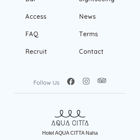
B
a
r
S
i
g
h
t
s
e
e
i
n
g
A
c
c
e
s
s
N
e
w
s
A
c
c
e
s
s
N
e
w
s
F
A
Q
T
e
r
m
s
F
A
Q
T
e
r
m
s
R
e
c
r
u
i
t
C
o
n
t
a
c
t
R
e
c
r
u
i
t
C
o
n
t
a
c
t
Follow Us
Hotel AQUA CITTA Naha