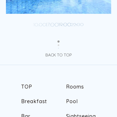
BACK TO TOP
T
O
P
R
o
o
m
s
T
O
P
R
o
o
m
s
B
r
e
a
k
f
a
s
t
P
o
o
l
B
r
e
a
k
f
a
s
t
P
o
o
l
B
a
r
S
i
g
h
t
s
e
e
i
n
g