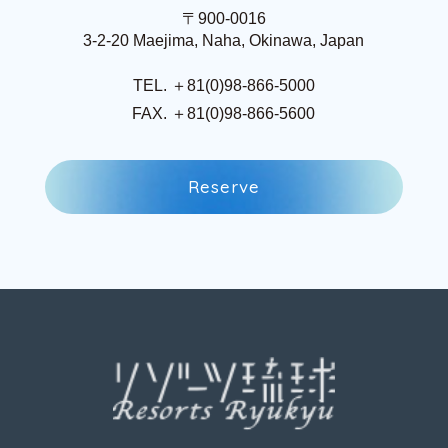
〒900-0016
3-2-20 Maejima, Naha, Okinawa, Japan
TEL. ＋81(0)98-866-5000
FAX. ＋81(0)98-866-5600
R
e
s
e
r
v
e
R
e
s
e
r
v
e