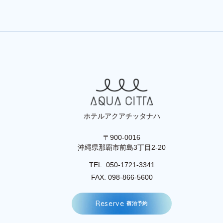
ホテルアクアチッタナハ
〒900-0016
沖縄県那覇市前島3丁目2-20
TEL. 050-1721-3341
FAX. 098-866-5600
R
e
s
e
r
v
e
宿
泊
予
約