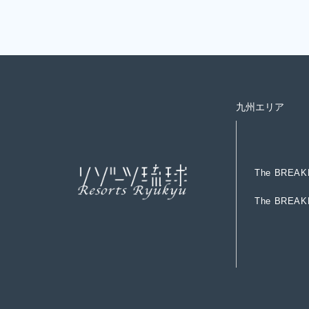
R
e
s
e
r
v
e
宿
泊
予
約
九州エリア
T
h
e
B
R
E
A
K
T
h
e
B
R
E
A
K
T
h
e
B
R
E
A
K
T
h
e
B
R
E
A
K