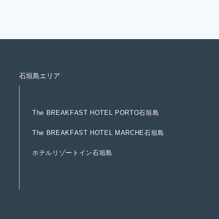
石垣島エリア
T
h
e
B
R
E
A
K
F
A
S
T
H
O
T
E
L
P
O
R
T
O
石
垣
島
T
h
e
B
R
E
A
K
F
A
S
T
H
O
T
E
L
P
O
R
T
O
石
垣
島
T
h
e
B
R
E
A
K
F
A
S
T
H
O
T
E
L
M
A
R
C
H
E
石
垣
島
T
h
e
B
R
E
A
K
F
A
S
T
H
O
T
E
L
M
A
R
C
H
E
石
垣
島
ホ
テ
ル
リ
ゾ
ー
ト
イ
ン
石
垣
島
ホ
テ
ル
リ
ゾ
ー
ト
イ
ン
石
垣
島