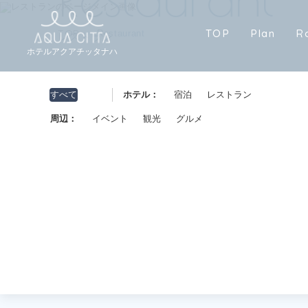
TOP
T
O
P
P
l
a
n
R
Restaurant
レストラン
T
O
P
P
l
a
n
R
ホテルアクアチッタナハ
すべて
ホテル：
宿泊
レストラン
周辺：
イベント
観光
グルメ