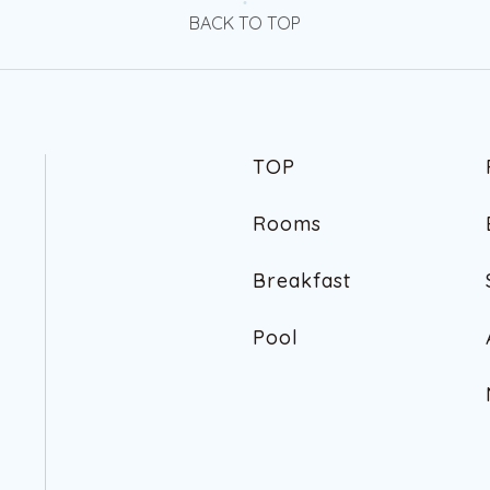
BACK TO TOP
T
O
P
T
O
P
R
o
o
m
s
R
o
o
m
s
B
r
e
a
k
f
a
s
t
B
r
e
a
k
f
a
s
t
P
o
o
l
P
o
o
l