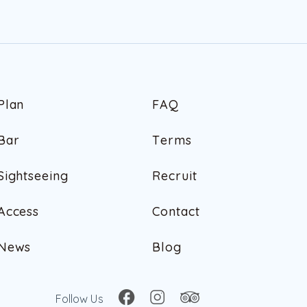
P
l
a
n
F
A
Q
P
l
a
n
F
A
Q
B
a
r
T
e
r
m
s
B
a
r
T
e
r
m
s
S
i
g
h
t
s
e
e
i
n
g
R
e
c
r
u
i
t
S
i
g
h
t
s
e
e
i
n
g
R
e
c
r
u
i
t
A
c
c
e
s
s
C
o
n
t
a
c
t
A
c
c
e
s
s
C
o
n
t
a
c
t
N
e
w
s
B
l
o
g
N
e
w
s
B
l
o
g
Follow Us