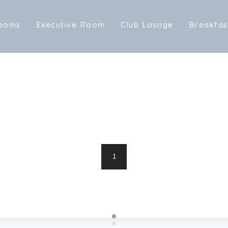
o
o
m
s
E
x
e
c
u
t
i
v
e
R
o
o
m
C
l
u
b
L
o
u
n
g
e
B
r
e
a
k
f
a
s
o
o
m
s
E
x
e
c
u
t
i
v
e
R
o
o
m
C
l
u
b
L
o
u
n
g
e
m
B
r
e
a
k
f
a
s
1