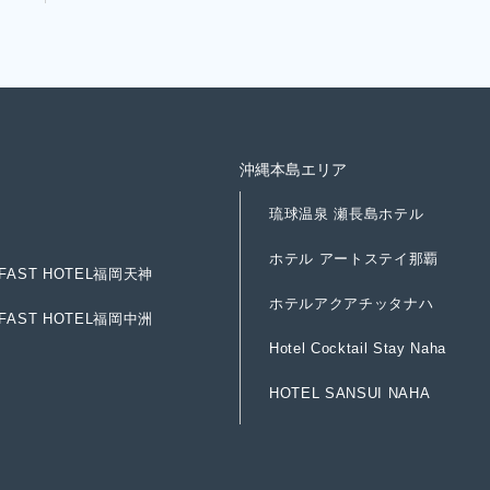
沖縄本島エリア
琉
球
温
泉
瀬
長
島
ホ
テ
ル
琉
球
温
泉
瀬
長
島
ホ
テ
ル
ホ
テ
ル
ア
ー
ト
ス
テ
イ
那
覇
F
A
S
T
H
O
T
E
L
福
岡
天
神
ホ
テ
ル
ア
ー
ト
ス
テ
イ
那
覇
F
A
S
T
H
O
T
E
L
福
岡
天
神
ホ
テ
ル
ア
ク
ア
チ
ッ
タ
ナ
ハ
F
A
S
T
H
O
T
E
L
福
岡
中
洲
ホ
テ
ル
ア
ク
ア
チ
ッ
タ
ナ
ハ
F
A
S
T
H
O
T
E
L
福
岡
中
洲
H
o
t
e
l
C
o
c
k
t
a
i
l
S
t
a
y
N
a
h
a
H
o
t
e
l
C
o
c
k
t
a
i
l
S
t
a
y
N
a
h
a
H
O
T
E
L
S
A
N
S
U
I
N
A
H
A
H
O
T
E
L
S
A
N
S
U
I
N
A
H
A