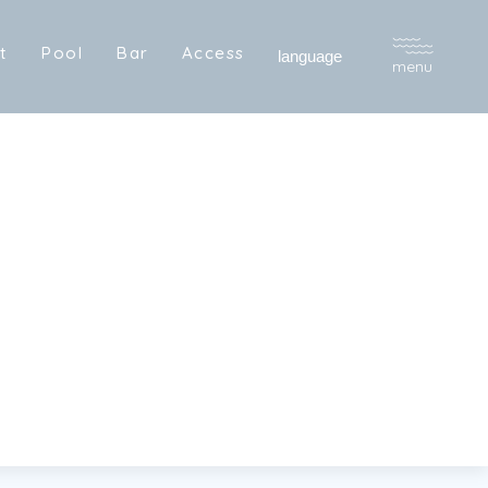
R
e
s
e
r
v
e
宿
泊
予
約
t
P
o
o
l
B
a
r
A
c
c
e
s
s
language
menu
t
P
o
o
l
B
a
r
A
c
c
e
s
s
R
e
s
e
r
v
e
宿
泊
予
約