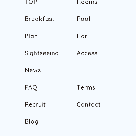
T
O
P
R
o
o
m
s
T
O
P
R
o
o
m
s
B
r
e
a
k
f
a
s
t
P
o
o
l
B
r
e
a
k
f
a
s
t
P
o
o
l
P
l
a
n
B
a
r
P
l
a
n
B
a
r
S
i
g
h
t
s
e
e
i
n
g
A
c
c
e
s
s
S
i
g
h
t
s
e
e
i
n
g
A
c
c
e
s
s
N
e
w
s
N
e
w
s
F
A
Q
T
e
r
m
s
F
A
Q
T
e
r
m
s
R
e
c
r
u
i
t
C
o
n
t
a
c
t
R
e
c
r
u
i
t
C
o
n
t
a
c
t
B
l
o
g
B
l
o
g