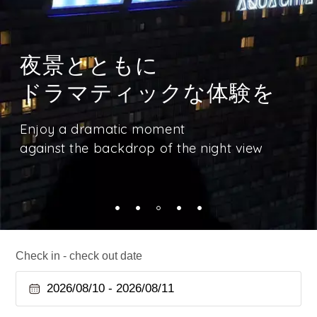
那覇の街を見下ろす
慶良間諸島への玄関口
心まで満たす、
シースループールで過ごす
泊ふ頭旅客ターミナル
日常を離れ、
夜景とともに
地中海の朝市を
贅沢な時間
徒歩2分
心ほぐれるひとときを
ドラマティックな体験を
テーマにした自慢の朝食
Enjoy a luxurious experience in the glass-
Only a 2-minute walk to Tomari Port
From city lights to starlit nights,
bottomed
Enjoy a dramatic moment
Our signature breakfast that warms the
Passenger Terminal
Naha’s most refreshing retreat awaits.
pool overlooking the city of Naha
against the backdrop of the night view
heart
the gateway to the Kerama Islands.
Check in - check out date