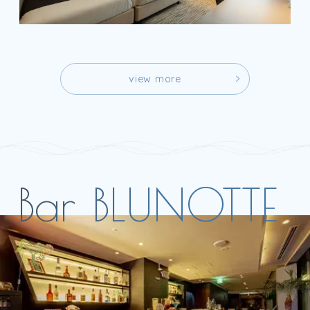
v
i
e
w
m
o
r
e
v
i
e
w
m
o
r
e