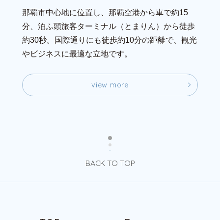
那覇市中心地に位置し、那覇空港から車で約15
分、泊ふ頭旅客ターミナル（とまりん）から徒歩
約30秒。国際通りにも徒歩約10分の距離で、観光
やビジネスに最適な立地です。
v
i
e
w
m
o
r
e
v
i
e
w
m
o
r
e
BACK TO TOP