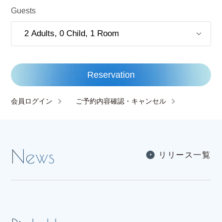
Guests
Reservation
会員ログイン
ご予約内容確認・キャンセル
リ
リ
ー
ス
一
覧
リ
リ
ー
ス
一
覧