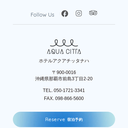
Follow Us
ホテルアクアチッタナハ
〒900-0016
沖縄県那覇市前島3丁目2-20
TEL. 050-1721-3341
FAX. 098-866-5600
R
e
s
e
r
v
e
宿
泊
予
約