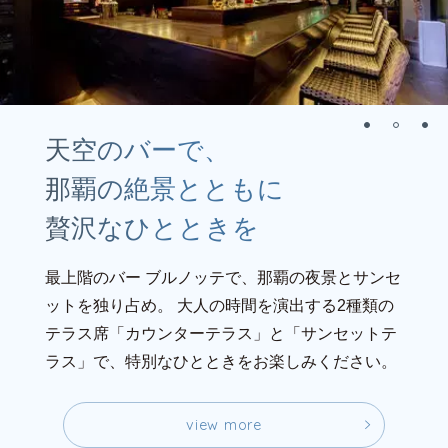
天空のバーで、
那覇の絶景とともに
贅沢なひとときを
最上階のバー ブルノッテで、那覇の夜景とサンセ
ットを独り占め。
大人の時間を演出する2種類の
テラス席「カウンターテラス」と「サンセットテ
ラス」で、特別なひとときをお楽しみください。
v
i
e
w
m
o
r
e