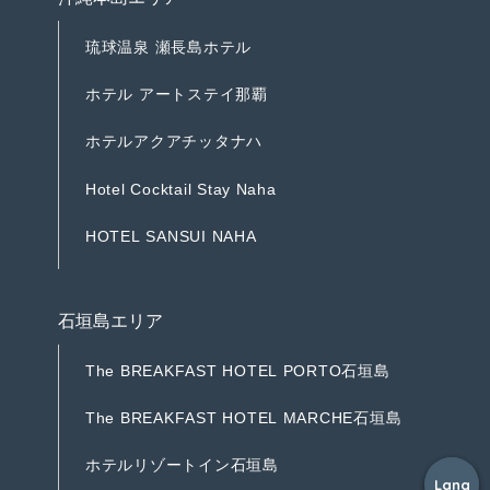
琉
球
温
泉
瀬
長
島
ホ
テ
ル
琉
球
温
泉
瀬
長
島
ホ
テ
ル
ホ
テ
ル
ア
ー
ト
ス
テ
イ
那
覇
ホ
テ
ル
ア
ー
ト
ス
テ
イ
那
覇
ホ
テ
ル
ア
ク
ア
チ
ッ
タ
ナ
ハ
ホ
テ
ル
ア
ク
ア
チ
ッ
タ
ナ
ハ
H
o
t
e
l
C
o
c
k
t
a
i
l
S
t
a
y
N
a
h
a
H
o
t
e
l
C
o
c
k
t
a
i
l
S
t
a
y
N
a
h
a
H
O
T
E
L
S
A
N
S
U
I
N
A
H
A
H
O
T
E
L
S
A
N
S
U
I
N
A
H
A
石垣島エリア
T
h
e
B
R
E
A
K
F
A
S
T
H
O
T
E
L
P
O
R
T
O
石
垣
島
T
h
e
B
R
E
A
K
F
A
S
T
H
O
T
E
L
P
O
R
T
O
石
垣
島
T
h
e
B
R
E
A
K
F
A
S
T
H
O
T
E
L
M
A
R
C
H
E
石
垣
島
T
h
e
B
R
E
A
K
F
A
S
T
H
O
T
E
L
M
A
R
C
H
E
石
垣
島
ホ
テ
ル
リ
ゾ
ー
ト
イ
ン
石
垣
島
Lang
Lang