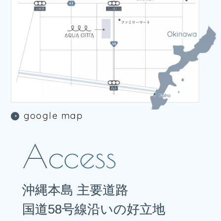
g
o
o
g
l
e
m
a
p
g
o
o
g
l
e
m
a
p
沖縄本島 主要道路
国道58号線沿いの好立地