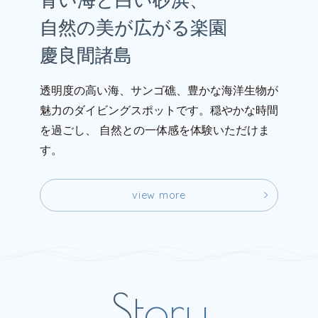
青い海と白い砂浜、
自然の美が広がる楽園
慶良間諸島
透明度の高い海、サンゴ礁、豊かな海洋生物が
魅力のダイビングスポットです。穏やかな時間
を過ごし、
自然との一体感を体験いただけま
す。
v
i
e
w
m
o
r
e
v
i
e
w
m
o
r
e