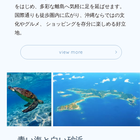
をはじめ、多彩な離島へ気軽に足を延ばせます。
国際通りも徒歩圏内に広がり、沖縄ならではの文
化やグルメ、
ショッピングを存分に楽しめる好立
地。
v
i
e
w
m
o
r
e
v
i
e
w
m
o
r
e