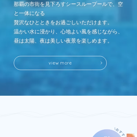
那覇の市街を見下ろすシースループールで、空
と一体になる
贅沢なひとときをお過ごしいただけます。
温かい水に浸かり、心地よい風を感じながら、
昼は太陽、夜は美しい夜景を楽しめます。
v
i
e
w
m
o
r
e
v
i
e
w
m
o
r
e