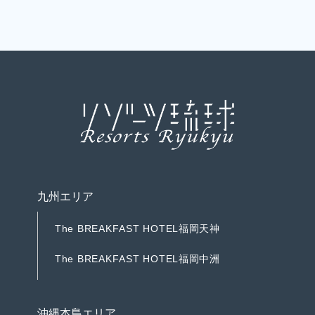
R
e
s
e
r
v
e
宿
泊
予
約
九州エリア
T
h
e
B
R
E
A
K
F
A
S
T
H
O
T
E
L
福
岡
天
神
T
h
e
B
R
E
A
K
F
A
S
T
H
O
T
E
L
福
岡
天
神
T
h
e
B
R
E
A
K
F
A
S
T
H
O
T
E
L
福
岡
中
洲
T
h
e
B
R
E
A
K
F
A
S
T
H
O
T
E
L
福
岡
中
洲
沖縄本島エリア