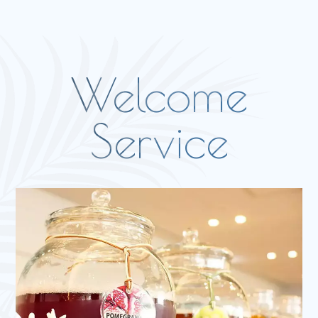
v
i
e
w
m
o
r
e